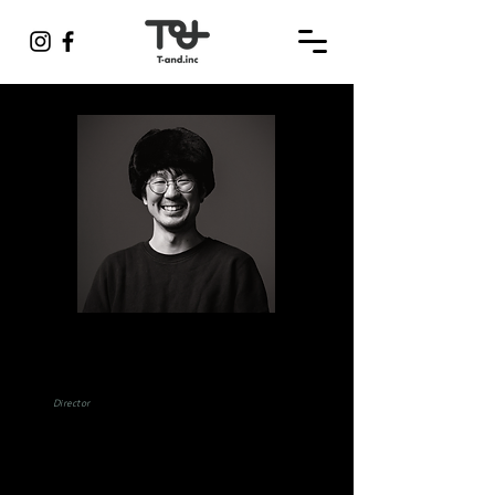
石井 諒太
RYOTA ISHII
Director
1990年 千葉県生まれ
2013年 丹羽貴幸(SPIRITS)に師事
2019年 ACCゴールド(フィルム部門B)